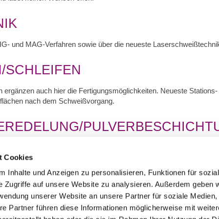
IK
IG- und MAG-Verfahren sowie über die neueste Laserschweißtechni
/SCHLEIFEN
n ergänzen auch hier die Fertigungsmöglichkeiten. Neueste Stations
erflächen nach dem Schweißvorgang.
EREDELUNG/PULVERBESCHICHT
sh, durch die
hauseigene vollautomatische Pulverbeschichtung
, nach
t Cookies
PONDRUCK
 Inhalte und Anzeigen zu personalisieren, Funktionen für sozia
e Zugriffe auf unsere Website zu analysieren. Außerdem geben w
önnen wir all Ihre Anforderungen erfüllen und gewünschte Information
rwendung unserer Website an unsere Partner für soziale Medien
re Partner führen diese Informationen möglicherweise mit weite