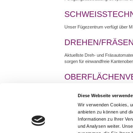
SCHWEISSTECHN
Unser Fügezentrum verfügt über M
DREHEN/FRÄSEN
Aktuellste Dreh- und Fräsautomate
sorgen für einwandfreie Kantenob
OBERFLÄCHENV
Bei Bedarf wird ein Oberflächenfini
Diese Webseite verwende
SIEB- UND TAM
Wir verwenden Cookies, um
anbieten zu können und di
In unserer hauseigenen Druckerei k
Informationen zu Ihrer Ve
und Analysen weiter. Unse