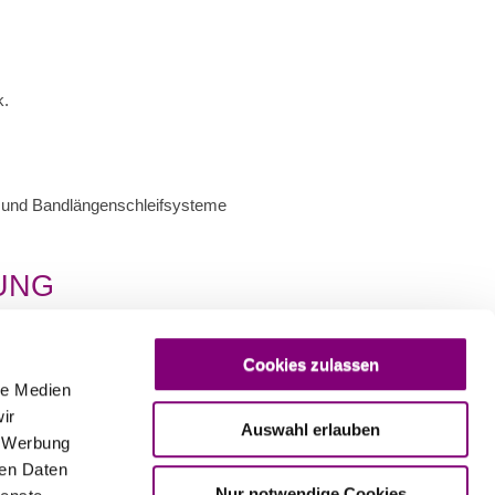
k.
- und Bandlängenschleifsysteme
UNG
 vorheriger Phosphatierung erreicht.
Cookies zulassen
le Medien
ir
Auswahl erlauben
 auf Ihre Produkte drucken.
, Werbung
ren Daten
Nur notwendige Cookies